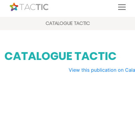
Informatique & Réseau
Gestion
CATALOGUE TACTIC
Développement
Communication
Enseignement
CATALOGUE TACTIC
Contact
View this publication on Ca